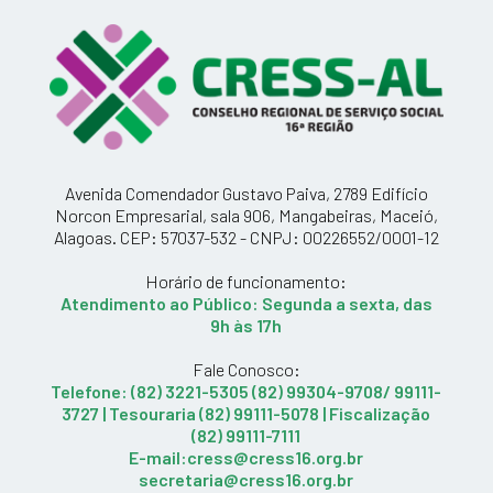
Avenida Comendador Gustavo Paiva, 2789 Edifício
Norcon Empresarial, sala 906, Mangabeiras, Maceió,
Alagoas. CEP: 57037-532 - CNPJ: 00226552/0001-12
Horário de funcionamento:
Atendimento ao Público: Segunda a sexta, das
9h às 17h
Fale Conosco:
Telefone: (82) 3221-5305 (82) 99304-9708/ 99111-
3727 | Tesouraria (82) 99111-5078 | Fiscalização
(82) 99111-7111
E-mail:cress@cress16.org.br
secretaria@cress16.org.br