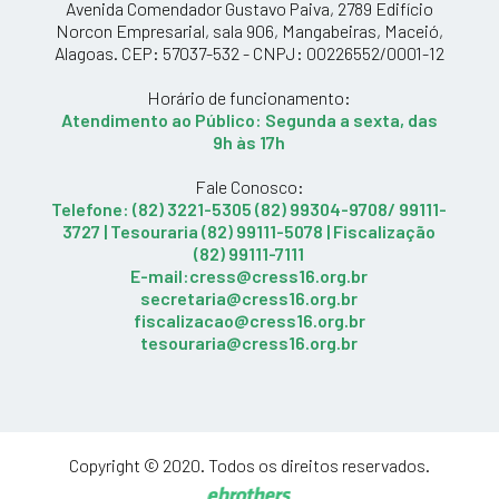
Avenida Comendador Gustavo Paiva, 2789 Edifício
Norcon Empresarial, sala 906, Mangabeiras, Maceió,
Alagoas. CEP: 57037-532 - CNPJ: 00226552/0001-12
Horário de funcionamento:
Atendimento ao Público: Segunda a sexta, das
9h às 17h
Fale Conosco:
Telefone: (82) 3221-5305 (82) 99304-9708/ 99111-
3727 | Tesouraria (82) 99111-5078 | Fiscalização
(82) 99111-7111
E-mail:cress@cress16.org.br
secretaria@cress16.org.br
fiscalizacao@cress16.org.br
tesouraria@cress16.org.br
Copyright © 2020. Todos os direitos reservados.